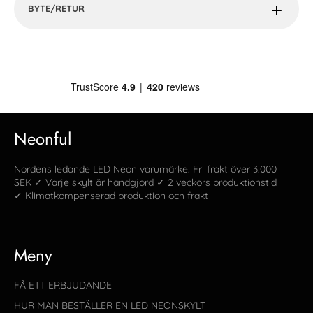
BYTE/RETUR
Neonful
Nordens ledande LED Neon varumärke. Fri frakt över 3.000
SEK ✓ Varje skylt är handgjord ✓ 2 veckors produktionstid
✓ Klimatkompenserad produktion och frakt
Meny
FÅ ETT ERBJUDANDE
HUR MAN BESTÄLLER EN LED NEONSKYLT