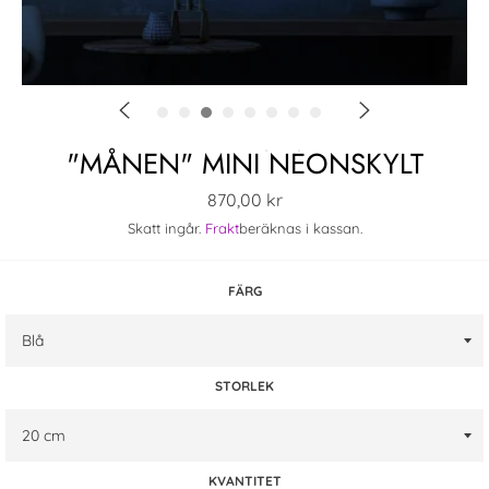
"MÅNEN" MINI NEONSKYLT
Ordinarie
870,00 kr
pris
Skatt ingår.
Frakt
beräknas i kassan.
FÄRG
STORLEK
KVANTITET