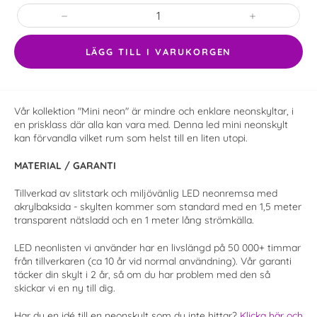
−
+
LÄGG TILL I VARUKORGEN
Vår kollektion "Mini neon" är mindre och enklare neonskyltar, i
en prisklass där alla kan vara med.
Denna led mini neonskylt
kan förvandla vilket rum som helst till en liten utopi.
MATERIAL / GARANTI
Tillverkad av slitstark och miljövänlig LED neonremsa med
akrylbaksida - skylten kommer som standard med en 1,5 meter
transparent nätsladd och en 1 meter lång strömkälla.
LED neonlisten vi använder har en livslängd på 50 000+ timmar
från tillverkaren (ca 10 år vid normal användning). Vår garanti
täcker din skylt i 2 år, så om du har problem med den så
skickar vi en ny till dig.
Har du en idé till en neonskylt som du inte hittar?
Klicka här och