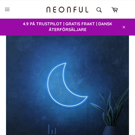
Gå
SÖK
vidare
Varukor
Sök
SIDNAVIGERING
till
innehåll
4.9 PÅ TRUSTPILOT | GRATIS FRAKT | DANSK
ÅTERFÖRSÄLJARE
Stäng