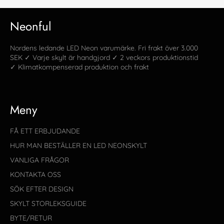
Neonful
Nordens ledande LED Neon varumärke. Fri frakt över 3.000
SEK ✓ Varje skylt är handgjord ✓ 2 veckors produktionstid
✓ Klimatkompenserad produktion och frakt
Meny
FÅ ETT ERBJUDANDE
HUR MAN BESTÄLLER EN LED NEONSKYLT
VANLIGA FRÅGOR
KONTAKTA OSS
SÖK EFTER DESIGN
SKYLT STORLEKSGUIDE
BYTE/RETUR