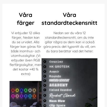
Våra
Våra
färger
standardteckensnitt
Vi erbjuder 12 olika
Nedan ser du våra 12
färger, Nedan kan
standardteckensnitt, om du inte
du se urvalet. Alla
gillar några av dem kan vi också
färger kan göras för
göra precis det typsnitt du vill, om
både inomhus- och
du bara berättar vad det heter.
utomhusskyltar. (Vi
erbjuder även RGB
flerfärgsskyltar, men
det kostar +40 %
extra)