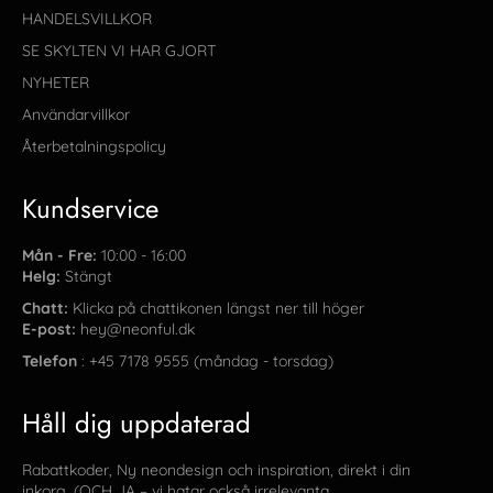
HANDELSVILLKOR
SE SKYLTEN VI HAR GJORT
NYHETER
Användarvillkor
Återbetalningspolicy
Kundservice
Mån - Fre:
10:00 - 16:00
Helg:
Stängt
Chatt:
Klicka på chattikonen längst ner till höger
E-post:
hey@neonful.dk
Telefon
: +45 7178 9555 (måndag - torsdag)
Håll dig uppdaterad
Rabattkoder, Ny neondesign och inspiration, direkt i din
inkorg. (OCH JA – vi hatar också irrelevanta