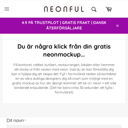
Gå
SÖK
vidare
Varukor
Sök
SIDNAVIGERING
till
innehåll
4.9 PÅ TRUSTPILOT | GRATIS FRAKT | DANSK
ÅTERFÖRSÄLJARE
Stäng
Du är några klick från din gratis
neonmockup...
Få kontoret, caféet, butiken, restaurangen, lokalen eller hemmet
att sticka ut från resten med neon. Vad du än kan föreställa dig
kan vi hjälpa dig att skapa det. Fyll i formuläret nedan så kontaktar
en av våra duktiga designers dig så snart som möjligt med en
gratis mockup av hur din design kommer att se ut i neon + ett icke
bindande erbjudande. (Det tar bara cirka 30 sekunder att fylla i
formuläret)
Dit navn
*