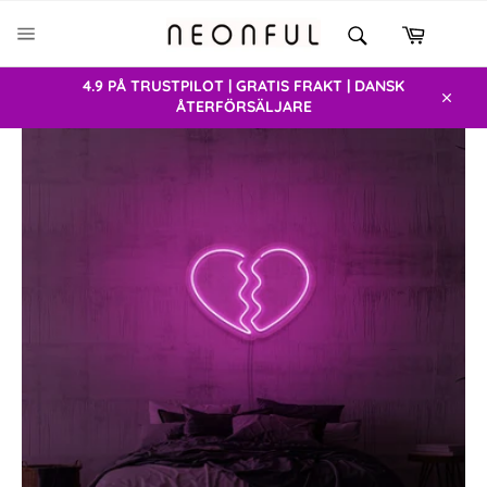
Gå
SÖK
vidare
Varukor
Sök
SIDNAVIGERING
till
innehåll
4.9 PÅ TRUSTPILOT | GRATIS FRAKT | DANSK
ÅTERFÖRSÄLJARE
Stäng