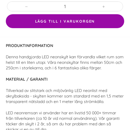
−
+
LÄGG TILL I VARUKORGEN
PRODUKTINFORMATION
Denna handgjorda LED neonskylt kan förvandla vilket rum som
helst till en liten utopi. Våra neonskyltar finns mellan 50cm och
250cm i storlekarna, och i 6 fantastiska olika färger.
MATERIAL / GARANTI
Tillverkad av slitstark och miljövänlig LED neonlist med
akrylbaksida - skylten kommer som standard med en 1,5 meter
transparent nätsladd och en 1 meter lång strömkälla.
LED neonremsan vi använder har en livstid
50 000+
timmar
från tillverkaren (ca 10 år vid normal användning). Vår garanti
täcker din skylt i 2 år, så om du har problem med den så
skickar vi en ny till dig.