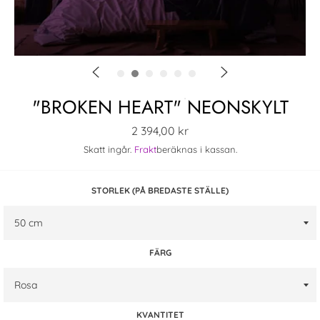
"BROKEN HEART" NEONSKYLT
Ordinarie
2 394,00 kr
pris
Skatt ingår.
Frakt
beräknas i kassan.
STORLEK (PÅ BREDASTE STÄLLE)
FÄRG
KVANTITET