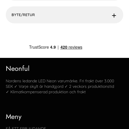
BYTE/RETUR
Neonful
Nordens ledande LED Neon varumärke. Fri frakt över 3.000
SEK ✓ Varje skylt är handgjord ✓ 2 veckors produktionstid
✓ Klimatkompenserad produktion och frakt
Meny
FÅ ETT ERBJUDANDE