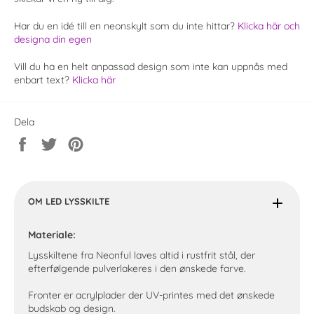
Har du en idé till en neonskylt som du inte hittar?
Klicka här och
designa din egen
Vill du ha en helt anpassad design som inte kan uppnås med
enbart text?
Klicka här
Dela
Dela
Twittra
Spara
på
på
en
Facebook
Twitter
pin
på
Pinterest
OM LED LYSSKILTE
Materiale:
Lysskiltene fra Neonful laves altid i rustfrit stål, der
efterfølgende pulverlakeres i den ønskede farve.
Fronter er acrylplader der UV-printes med det ønskede
budskab og design.