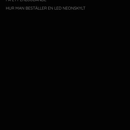
HUR MAN BESTÄLLER EN LED NEONSKYLT
VANLIGA FRÅGOR
KONTAKTA OSS
SÖK EFTER DESIGN
SKYLT STORLEKSGUIDE
BYTE/RETUR
HANDELSVILLKOR
SE SKYLTEN VI HAR GJORT
NYHETER
Användarvillkor
Återbetalningspolicy
Kundservice
Mån - Fre:
10:00 - 16:00
Helg:
Stängt