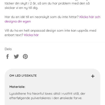
täcker din skylt i 2 år, så om du har problem med den så
skickar vi en ny till dig.
Har du en idé till en neonskylt som du inte hittar?
Klicka här och
designa din egen
Vill du ha en helt anpassad design som inte kan uppnås med
enbart text?
Klicka här
Dela
Dela
Twittra
Spara
på
på
en
Facebook
Twitter
pin
på
Pinterest
OM LED LYSSKILTE
Materiale:
Lysskiltene fra Neonful laves altid i rustfrit stål, der
efterfølgende pulverlakeres i den ønskede farve.