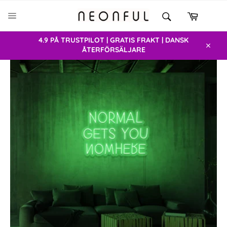
Gå
SÖK
vidare
Varukor
Sök
SIDNAVIGERING
till
innehåll
4.9 PÅ TRUSTPILOT | GRATIS FRAKT | DANSK
ÅTERFÖRSÄLJARE
Stäng