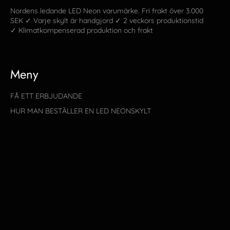
Nordens ledande LED Neon varumärke. Fri frakt över 3.000
SEK ✓ Varje skylt är handgjord ✓ 2 veckors produktionstid
✓ Klimatkompenserad produktion och frakt
Meny
FÅ ETT ERBJUDANDE
HUR MAN BESTÄLLER EN LED NEONSKYLT
VANLIGA FRÅGOR
KONTAKTA OSS
SÖK EFTER DESIGN
SKYLT STORLEKSGUIDE
BYTE/RETUR
HANDELSVILLKOR
SE SKYLTEN VI HAR GJORT
NYHETER