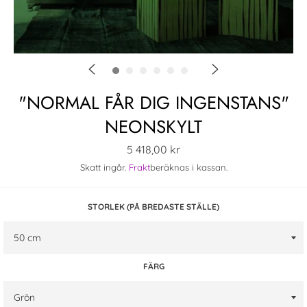
"NORMAL FÅR DIG INGENSTANS"
NEONSKYLT
Ordinarie
5 418,00 kr
pris
Skatt ingår.
Frakt
beräknas i kassan.
STORLEK (PÅ BREDASTE STÄLLE)
FÄRG