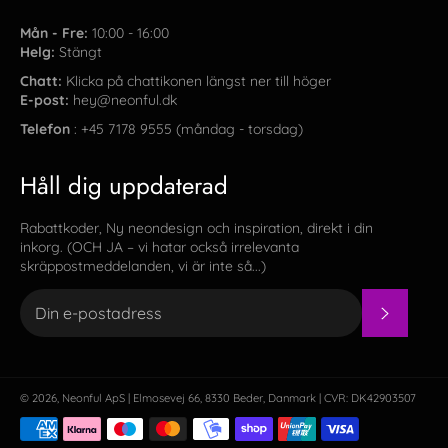
Mån - Fre:
10:00 - 16:00
Helg:
Stängt
Chatt:
Klicka på chattikonen längst ner till höger
E-post:
hey@neonful.dk
Telefon
: +45 7178 9555 (måndag - torsdag)
Håll dig uppdaterad
Rabattkoder, Ny neondesign och inspiration, direkt i din
inkorg. (OCH JA – vi hatar också irrelevanta
skräppostmeddelanden, vi är inte så...)
PRENU
© 2026,
Neonful
ApS | Elmosevej 66, 8330 Beder, Danmark | CVR: DK42903507
Betalningsmetoder