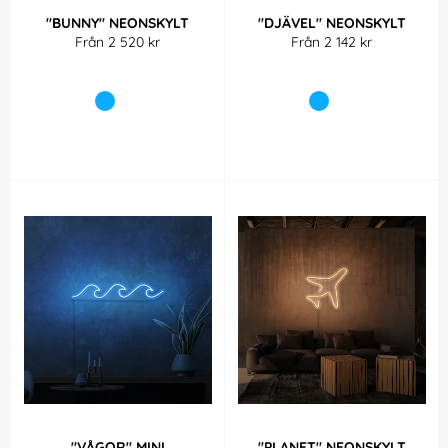
"BUNNY" NEONSKYLT
"DJÄVEL" NEONSKYLT
Från 2 520 kr
Från 2 142 kr
"VÅGOR" MINI
"PLANET" NEONSKYLT