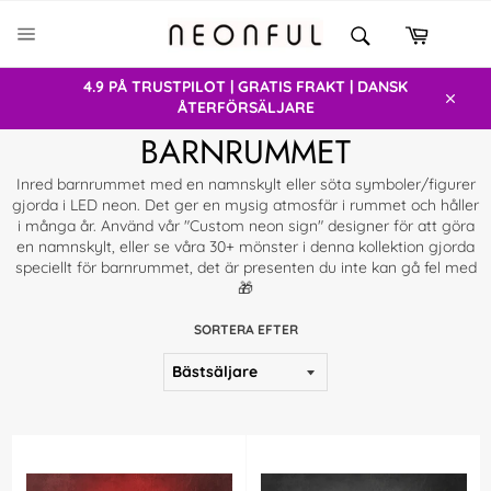
Gå
SÖK
vidare
Varukor
Sök
SIDNAVIGERING
till
innehåll
4.9 PÅ TRUSTPILOT | GRATIS FRAKT | DANSK
ÅTERFÖRSÄLJARE
Stäng
BARNRUMMET
Inred barnrummet med en namnskylt eller söta symboler/figurer
gjorda i LED neon. Det ger en mysig atmosfär i rummet och håller
i många år. Använd vår "Custom neon sign" designer för att göra
en namnskylt, eller se våra 30+ mönster i denna kollektion gjorda
speciellt för barnrummet, det är presenten du inte kan gå fel med
🎁
SORTERA EFTER